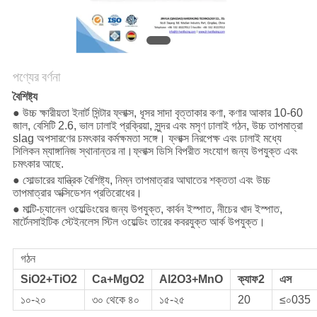
সাইট
ম্যাপ
PRIVACY
পণ্যের বর্ণনা
POLICY
বৈশিষ্ট্য
● উচ্চ ক্ষারীয়তা ইনার্ট সিন্টার ফ্লাক্স, ধূসর সাদা বৃত্তাকার কণা, কণার আকার 10-60
জাল, বেসিটি 2.6, ভাল ঢালাই প্রক্রিয়া, সুন্দর এবং মসৃণ ঢালাই গঠন, উচ্চ তাপমাত্রা
slag অপসারণের চমৎকার কর্মক্ষমতা সঙ্গে। ফ্লাক্স নিরপেক্ষ এবং ঢালাই মধ্যে
সিলিকন ম্যাঙ্গানিজ স্থানান্তর না।ফ্লাক্স ডিসি বিপরীত সংযোগ জন্য উপযুক্ত এবং
চমৎকার আছে.
● সোল্ডারের যান্ত্রিক বৈশিষ্ট্য, নিম্ন তাপমাত্রার আঘাতের শক্ততা এবং উচ্চ
তাপমাত্রার অক্সিডেশন প্রতিরোধের।
● মাল্টি-চ্যানেল ওয়েল্ডিংয়ের জন্য উপযুক্ত, কার্বন ইস্পাত, নীচের খাদ ইস্পাত,
মার্টেনসাইটিক স্টেইনলেস স্টিল ওয়েল্ডিং তারের কবরযুক্ত আর্ক উপযুক্ত।
গঠন
SiO2+TiO2
Ca+MgO2
Al2O3+MnO
ক্যাফ2
এস
১০-২০
৩০ থেকে ৪০
১৫-২৫
20
≤০035