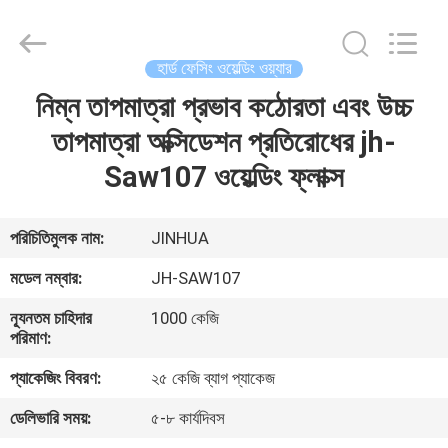
HARDFACING
TECHNOLOGY
CO.,
LTD..
All
হার্ড ফেসিং ওয়েল্ডিং ওয়্যার
Rights
Reserved.
Developed
নিম্ন তাপমাত্রা প্রভাব কঠোরতা এবং উচ্চ
বাড়ি
by
ECER
তাপমাত্রা অক্সিডেশন প্রতিরোধের jh-
পণ্য
Saw107 ওয়েল্ডিং ফ্লাক্স
আমাদের
পরিচিতিমুলক নাম:
JINHUA
সম্পর্কে
মডেল নম্বার:
JH-SAW107
ন্যূনতম চাহিদার
1000 কেজি
কারখানা
পরিমাণ:
ভ্রমণ
প্যাকেজিং বিবরণ:
২৫ কেজি ব্যাগ প্যাকেজ
ডেলিভারি সময়:
৫-৮ কার্যদিবস
মান