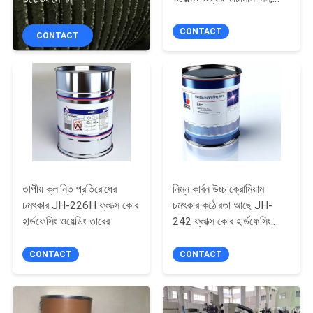
নিয়ন্ত্রণ
স্লাগ মিলের জন্য
CONTACT
CONTACT
আমাদের
সাথে
যোগাযোগ
করুন
খবর
তাপীয় ক্লান্তি প্রতিরোধের
নিম্ন কার্বন উচ্চ ক্রোমিয়াম
চমৎকার JH-226H ফ্লাক্স কোর
চমৎকার কঠোরতা আছে JH-
উদ্ধৃতির
হার্ডফেসিং ওয়েল্ডিং তারের
242 ফ্লাক্স কোর হার্ডফেসিং
ওয়েল্ডিং তারের
জন্য
CONTACT
CONTACT
আবেদন