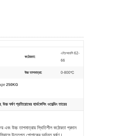
এইচআরসি 62-
কঠোরতা:
66
উচ্চ তাপমাত্রা:
0-800℃
age
250KG
র
উচ্চ ঘর্ষণ প্রতিরোধের হার্ডফেসিং ওয়েল্ডিং তারের
,
ষয় এবং উচ্চ তাপমাত্রায় স্থিতিশীল কঠোরতা প্রদান
লসিয়াসে উত্তপ্ত পোশাকের দুর্দান্ত ঘর্ষণ।