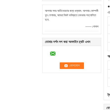
● 
আপনার সদয় আতিথেয়তার জন্য ধন্যবাদ. আপনার কোম্পানী
এ
খুব পেশাদার, আমরা নিকট ভবিষ্যতে চমৎকার সহযোগিতা
হবে.
—— গোলাপ
তোমার দর্শন লগ করা অনলাইন চ্যাট এখন
আ
ট্
যো