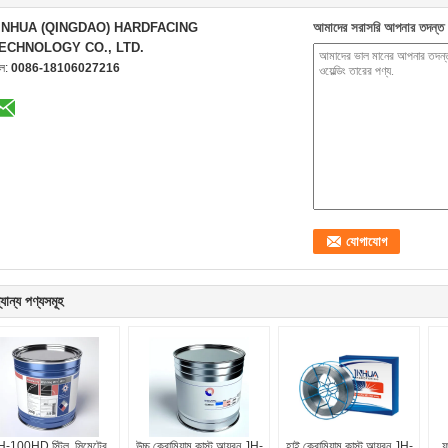
INHUA (QINGDAO) HARDFACING
আমাদের সরাসরি আপনার তদন্ত 
ECHNOLOGY CO., LTD.
েল:
0086-18106027216
যান্য পণ্যসমূহ
H-100HD স্টিল, সিমেন্টের
উচ্চ ক্রোমিয়াম কাস্ট আয়রন JH-
হাই ক্রোমিয়াম কাস্ট আয়রন JH-
ফ