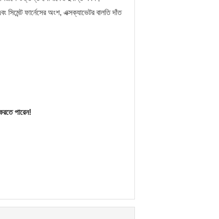
 এবং সিমেন্ট ফার্নেসের অংশ, এক্সক্যাভেটর বালতি দাঁত
য করতে পারেন!