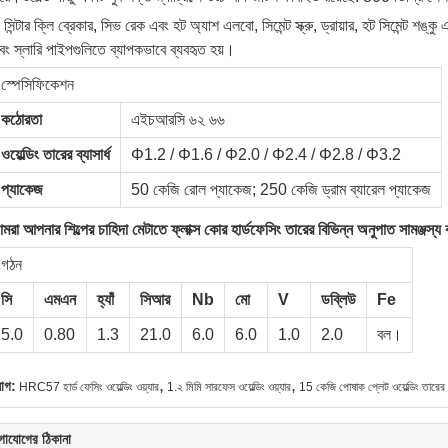
সিন্টার ক্লি ব্রেকার, সিভ রেক এবং হট অ্যাশ এলবো, সিমেন্ট স্ক্রু, ড্রায়ার, হট সিমেন্ট শঙ্কু
বং স্লারি পাইপগুলিতে ব্যাপকভাবে ব্যবহৃত হয়।
স্পেসিফিকেশন
কঠোরতা
এইচআরসি ৬২ ৬৬
ওয়েল্ডিং তারের ব্যাসার্ধ
Φ1.2 / Φ1.6 / Φ2.0 / Φ2.4 / Φ2.8 / Φ3.2
প্যাকেজ
50 কেজি রোল প্যাকেজ; 250 কেজি ড্রাম ব্যারেল প্যাকেজ
মরা আপনার শিল্পের চাহিদা মেটাতে ফ্লাক্স কোর হার্ডফেসিং তারের বিভিন্ন অনুপাত সামঞ্জস্
গঠন
সি
এমএন
হ্যাঁ
সিআর
Nb
মো
V
ডব্লিউ
Fe
5.0
0.80
1.3
21.0
6.0
6.0
1.0
2.0
বল।
,
,
যাগ:
HRC57 হার্ড ফেসিং ওয়েল্ডিং ওয়্যার
1.২ মিমি সারফেস ওয়েল্ডিং ওয়্যার
15 কেজি পোষাক প্লেট ওয়েল্ডিং তারের
গাযোগের ঠিকানা