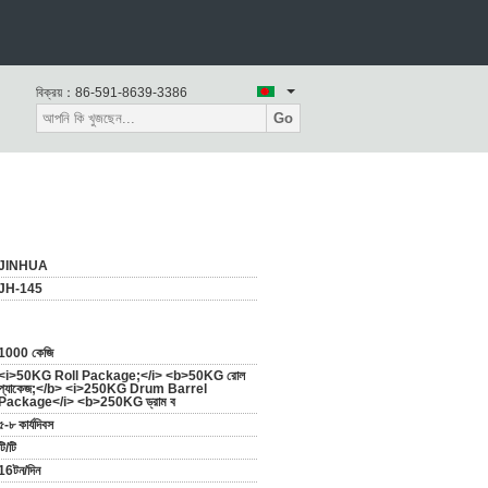
বিক্রয়：
86-591-8639-3386
Go
JINHUA
JH-145
1000 কেজি
<i>50KG Roll Package;</i> <b>50KG রোল
প্যাকেজ;</b> <i>250KG Drum Barrel
Package</i> <b>250KG ড্রাম ব
৫-৮ কার্যদিবস
টি/টি
16টন/দিন