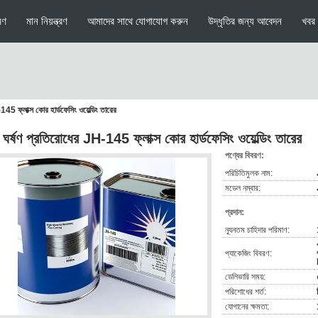
মণ
মান নিয়ন্ত্রণ
আমাদের সাথে যোগাযোগ করুন
উদ্ধৃতির জন্য আবেদন
খবর
145 ফ্লাক্স কোর হার্ডফেসিং ওয়েল্ডিং তারের
চ ঘর্ষণ প্রতিরোধের JH-145 ফ্লাক্স কোর হার্ডফেসিং ওয়েল্ডিং তারের
পণ্যের বিবরণ:
পরিচিতিমুলক নাম:
মডেল নম্বার:
প্রদান:
ন্যূনতম চাহিদার পরিমাণ:
প্যাকেজিং বিবরণ:
ডেলিভারি সময়:
পরিশোধের শর্ত:
যোগানের ক্ষমতা: