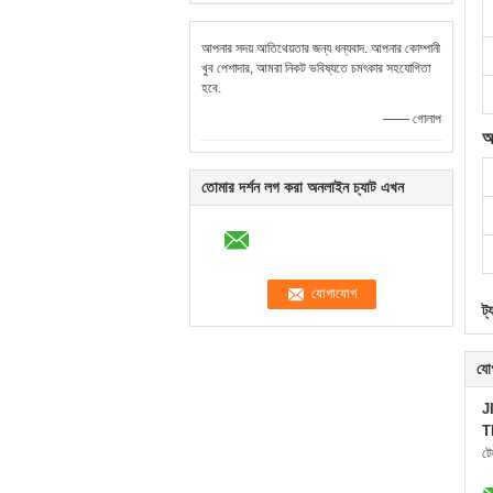
আপনার সদয় আতিথেয়তার জন্য ধন্যবাদ. আপনার কোম্পানী
খুব পেশাদার, আমরা নিকট ভবিষ্যতে চমৎকার সহযোগিতা
হবে.
—— গোলাপ
আ
তোমার দর্শন লগ করা অনলাইন চ্যাট এখন
ট্
যো
J
T
ট