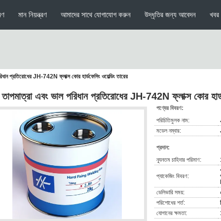
মণ
মান নিয়ন্ত্রণ
আমাদের সাথে যোগাযোগ করুন
উদ্ধৃতির জন্য আবেদন
খবর
রিধান প্রতিরোধের JH-742N ফ্লাক্স কোর হার্ডফেসিং ওয়েল্ডিং তারের
চ তাপমাত্রা এবং ভাল পরিধান প্রতিরোধের JH-742N ফ্লাক্স কোর হার্ডফ
পণ্যের বিবরণ:
পরিচিতিমুলক নাম:
মডেল নম্বার:
প্রদান:
ন্যূনতম চাহিদার পরিমাণ:
প্যাকেজিং বিবরণ:
ডেলিভারি সময়:
পরিশোধের শর্ত:
যোগানের ক্ষমতা: