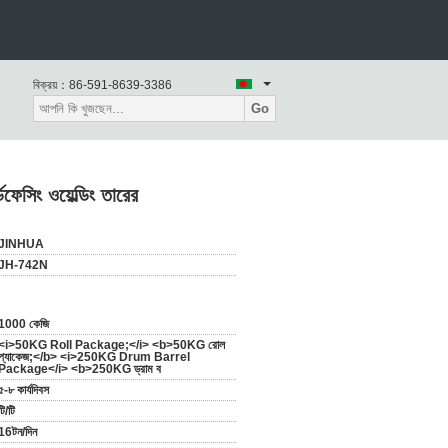
বিক্রয়：
86-591-8639-3386
Go
েসিং ওয়েল্ডিং তারের
JINHUA
JH-742N
1000 কেজি
<i>50KG Roll Package;</i> <b>50KG রোল
প্যাকেজ;</b> <i>250KG Drum Barrel
Package</i> <b>250KG ড্রাম ব
৫-৮ কার্যদিবস
টি/টি
16টন/দিন