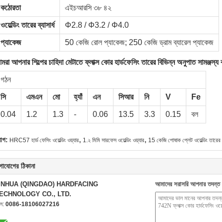
কঠোরতা
এইচআরসি ৩৮ ৪২
ওয়েল্ডিং তারের ব্যাসার্ধ
Φ2.8 / Φ3.2 / Φ4.0
প্যাকেজ
50 কেজি রোল প্যাকেজ; 250 কেজি ড্রাম ব্যারেল প্যাকেজ
মরা আপনার শিল্পের চাহিদা মেটাতে ফ্লাক্স কোর হার্ডফেসিং তারের বিভিন্ন অনুপাত সামঞ্জস্
গঠন
সি
এমএন
মো
হ্যাঁ
এন
সিআর
নি
V
Fe
0.04
1.2
1.3
-
0.06
13.5
3.3
0.15
বল
,
,
যাগ:
HRC57 হার্ড ফেসিং ওয়েল্ডিং ওয়্যার
1.২ মিমি সারফেস ওয়েল্ডিং ওয়্যার
15 কেজি পোষাক প্লেট ওয়েল্ডিং তারের
গাযোগের ঠিকানা
INHUA (QINGDAO) HARDFACING
আমাদের সরাসরি আপনার তদন্ত 
ECHNOLOGY CO., LTD.
েল:
0086-18106027216