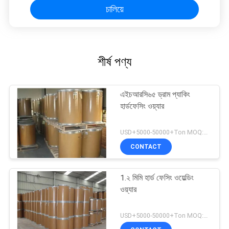
চালিয়ে
শীর্ষ পণ্য
এইচআরসি৬৫ ড্রাম প্যাকিং
হার্ডফেসিং ওয়্যার
USD+5000-50000+Ton MOQ:১ টন
CONTACT
1.২ মিমি হার্ড ফেসিং ওয়েল্ডিং
ওয়্যার
USD+5000-50000+Ton MOQ:১ টন