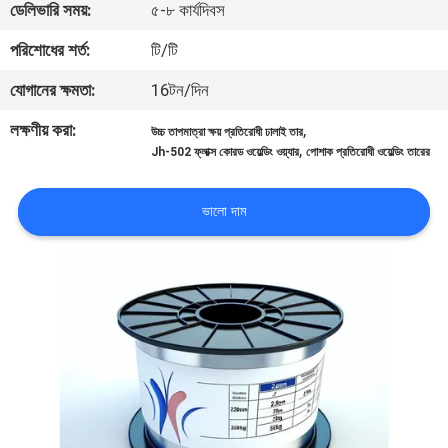
ডেলিভারি সময়:
৫-৮ কার্যদিবস
নিয়ন্ত্রণ
পরিশোধের শর্ত:
টি/টি
আমাদের
যোগানের ক্ষমতা:
16টন/দিন
সাথে
লক্ষণীয় করা:
,
উচ্চ তাপমাত্রা ক্ষয় প্রতিরোধী ঢালাই তার
,
যোগাযোগ
Jh-502 ফ্লাক্স কোরড ওয়েল্ডিং ওয়্যার
পোশাক প্রতিরোধী ওয়েল্ডিং তারের
করুন
ভালো দাম
খবর
উদ্ধৃতির
জন্য
আবেদন