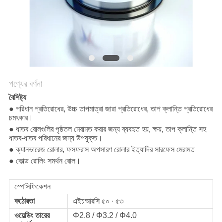
সাইট
ম্যাপ
PRIVACY
POLICY
পণ্যের বর্ণনা
বৈশিষ্ট্য
● পরিধান প্রতিরোধের, উচ্চ তাপমাত্রা জারা প্রতিরোধের, তাপ ক্লান্তি প্রতিরোধের
চমৎকার।
● ধাতব রোলগুলির পৃষ্ঠতল মেরামত করার জন্য ব্যবহৃত হয়, ক্ষয়, তাপ ক্লান্তি সহ
ধাতব-ধাতব পরিধানের জন্য উপযুক্ত।
● ক্যানভারেজ রোলার, ফসফরাস অপসারণ রোলার ইত্যাদির সারফেস মেরামত
● কোল্ড রোলিং সমর্থন রোল।
স্পেসিফিকেশন
কঠোরতা
এইচআরসি ৫০ ∙ ৫৩
ওয়েল্ডিং তারের
Φ2.8 / Φ3.2 / Φ4.0