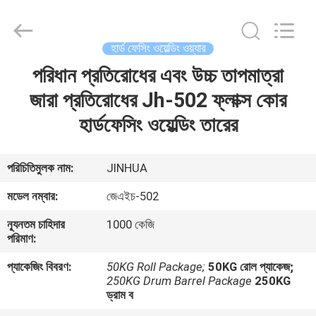
HARDFACING
TECHNOLOGY
CO.,
LTD..
All
হার্ড ফেসিং ওয়েল্ডিং ওয়্যার
Rights
Reserved.
Developed
পরিধান প্রতিরোধের এবং উচ্চ তাপমাত্রা
বাড়ি
by
ECER
জারা প্রতিরোধের Jh-502 ফ্লাক্স কোর
পণ্য
হার্ডফেসিং ওয়েল্ডিং তারের
আমাদের
পরিচিতিমুলক নাম:
JINHUA
সম্পর্কে
মডেল নম্বার:
জেএইচ-502
ন্যূনতম চাহিদার
1000 কেজি
কারখানা
পরিমাণ:
ভ্রমণ
প্যাকেজিং বিবরণ:
50KG Roll Package;
50KG রোল প্যাকেজ;
250KG Drum Barrel Package
250KG
ড্রাম ব
মান