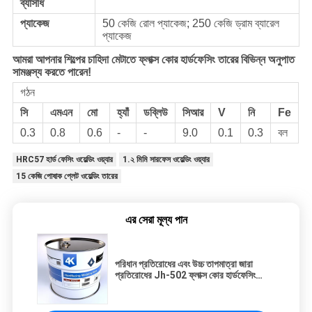
ব্যাসার্ধ
প্যাকেজ
50 কেজি রোল প্যাকেজ; 250 কেজি ড্রাম ব্যারেল
প্যাকেজ
আমরা আপনার শিল্পের চাহিদা মেটাতে ফ্লাক্স কোর হার্ডফেসিং তারের বিভিন্ন অনুপাত
সামঞ্জস্য করতে পারেন!
গঠন
সি
এমএন
মো
হ্যাঁ
ডব্লিউ
সিআর
V
নি
Fe
0.3
0.8
0.6
-
-
9.0
0.1
0.3
বল
HRC57 হার্ড ফেসিং ওয়েল্ডিং ওয়্যার
1.২ মিমি সারফেস ওয়েল্ডিং ওয়্যার
15 কেজি পোষাক প্লেট ওয়েল্ডিং তারের
এর সেরা মূল্য পান
পরিধান প্রতিরোধের এবং উচ্চ তাপমাত্রা জারা
প্রতিরোধের Jh-502 ফ্লাক্স কোর হার্ডফেসিং
ওয়েল্ডিং তারের