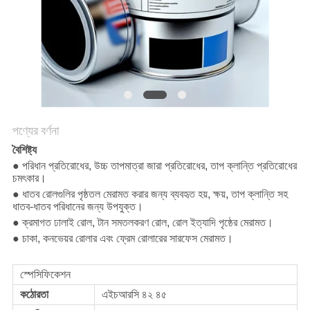
পণ্যের বর্ণনা
বৈশিষ্ট্য
● পরিধান প্রতিরোধের, উচ্চ তাপমাত্রা জারা প্রতিরোধের, তাপ ক্লান্তি প্রতিরোধের
চমৎকার।
● ধাতব রোলগুলির পৃষ্ঠতল মেরামত করার জন্য ব্যবহৃত হয়, ক্ষয়, তাপ ক্লান্তি সহ
ধাতব-ধাতব পরিধানের জন্য উপযুক্ত।
● ক্রমাগত ঢালাই রোল, টান সমতলকরণ রোল, রোল ইত্যাদি পৃষ্ঠের মেরামত।
● চাকা, কনভেয়র রোলার এবং ফ্রেম রোলারের সারফেস মেরামত।
স্পেসিফিকেশন
কঠোরতা
এইচআরসি ৪২ ৪৫