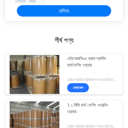
চালিয়ে
শীর্ষ পণ্য
এইচআরসি৬৫ ড্রাম প্যাকিং
হার্ডফেসিং ওয়্যার
USD+5000-50000+Ton MOQ:১ টন
যোগাযোগ
1.২ মিমি হার্ড ফেসিং ওয়েল্ডিং
ওয়্যার
USD+5000-50000+Ton MOQ:১ টন