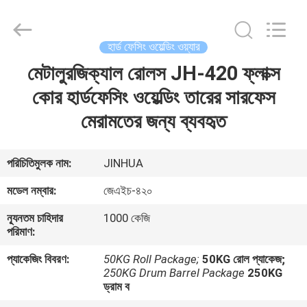
প্লেট
ওয়েল্ডিং
তারের
সরবরাহকারী.
Copyright
হার্ড ফেসিং ওয়েল্ডিং ওয়্যার
©
2020
-
মেটালুরজিক্যাল রোলস JH-420 ফ্লাক্স
বাড়ি
2025
claddingweldingmachine.com.
All
কোর হার্ডফেসিং ওয়েল্ডিং তারের সারফেস
Rights
Reserved.
পণ্য
মেরামতের জন্য ব্যবহৃত
Developed
by
ECER
আমাদের
পরিচিতিমুলক নাম:
JINHUA
সম্পর্কে
মডেল নম্বার:
জেএইচ-৪২০
ন্যূনতম চাহিদার
1000 কেজি
কারখানা
পরিমাণ:
ভ্রমণ
প্যাকেজিং বিবরণ:
50KG Roll Package;
50KG রোল প্যাকেজ;
250KG Drum Barrel Package
250KG
ড্রাম ব
মান