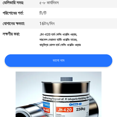
ডেলিভারি সময়:
৫-৮ কার্যদিবস
নিয়ন্ত্রণ
পরিশোধের শর্ত:
টি/টি
আমাদের
যোগানের ক্ষমতা:
16টন/দিন
সাথে
লক্ষণীয় করা:
,
JH-420 হার্ড ফেসিং ওয়েল্ডিং ওয়্যার
,
যোগাযোগ
সারফেস মেরামত হার্ডিং ওয়েল্ডিং তারের
ধাতুবিদ্যা রোলস হার্ড ফেসিং ওয়েল্ডিং ওয়্যার
করুন
ভালো দাম
উদ্ধৃতির
জন্য
আবেদন
খবর