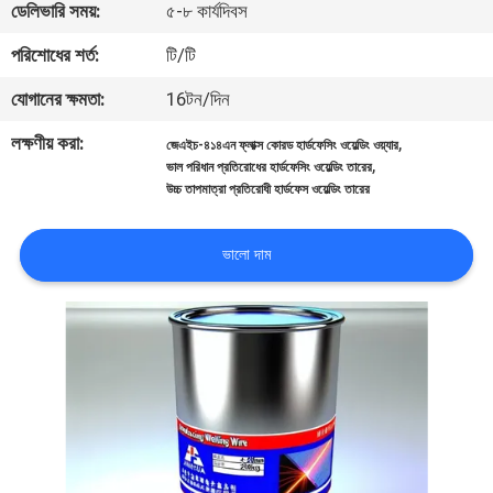
ডেলিভারি সময়:
৫-৮ কার্যদিবস
নিয়ন্ত্রণ
পরিশোধের শর্ত:
টি/টি
আমাদের
যোগানের ক্ষমতা:
16টন/দিন
সাথে
লক্ষণীয় করা:
,
জেএইচ-৪১৪এন ফ্লাক্স কোরড হার্ডফেসিং ওয়েল্ডিং ওয়্যার
,
যোগাযোগ
ভাল পরিধান প্রতিরোধের হার্ডফেসিং ওয়েল্ডিং তারের
উচ্চ তাপমাত্রা প্রতিরোধী হার্ডফেস ওয়েল্ডিং তারের
করুন
ভালো দাম
উদ্ধৃতির
জন্য
আবেদন
খবর