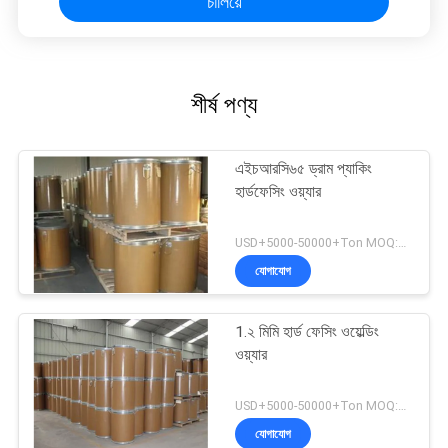
চালিয়ে
শীর্ষ পণ্য
এইচআরসি৬৫ ড্রাম প্যাকিং
হার্ডফেসিং ওয়্যার
USD+5000-50000+Ton MOQ:১ টন
যোগাযোগ
1.২ মিমি হার্ড ফেসিং ওয়েল্ডিং
ওয়্যার
USD+5000-50000+Ton MOQ:১ টন
যোগাযোগ