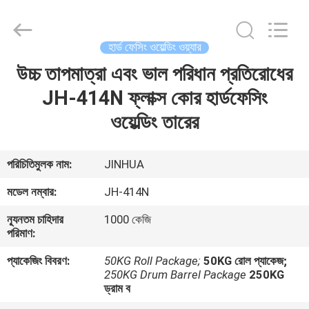
ওয়েল্ডিং
ওয়্যার
সরবরাহকারী.
Copyright
©
হার্ড ফেসিং ওয়েল্ডিং ওয়্যার
2020
-
2025
উচ্চ তাপমাত্রা এবং ভাল পরিধান প্রতিরোধের
বাড়ি
claddingweldingmachine.com.
All
Rights
JH-414N ফ্লাক্স কোর হার্ডফেসিং
Reserved.
Developed
পণ্য
ওয়েল্ডিং তারের
by
ECER
আমাদের
পরিচিতিমুলক নাম:
JINHUA
সম্পর্কে
মডেল নম্বার:
JH-414N
ন্যূনতম চাহিদার
1000 কেজি
কারখানা
পরিমাণ:
ভ্রমণ
প্যাকেজিং বিবরণ:
50KG Roll Package;
50KG রোল প্যাকেজ;
250KG Drum Barrel Package
250KG
ড্রাম ব
মান