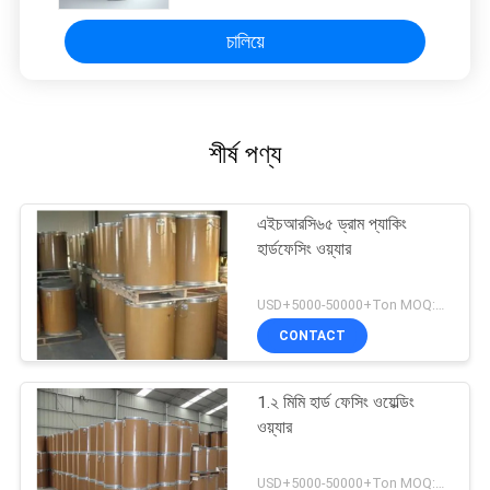
চালিয়ে
শীর্ষ পণ্য
এইচআরসি৬৫ ড্রাম প্যাকিং
হার্ডফেসিং ওয়্যার
USD+5000-50000+Ton MOQ:১ টন
CONTACT
1.২ মিমি হার্ড ফেসিং ওয়েল্ডিং
ওয়্যার
USD+5000-50000+Ton MOQ:১ টন