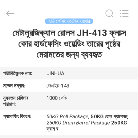
HARDFACING
TECHNOLOGY
CO.,
LTD..
All
হার্ড ফেসিং ওয়েল্ডিং ওয়্যার
Rights
Reserved.
মেটালুরজিক্যাল রোলস JH-413 ফ্লাক্স
বাড়ি
Developed
by
ECER
কোর হার্ডফেসিং ওয়েল্ডিং তারের পৃষ্ঠের
পণ্য
মেরামতের জন্য ব্যবহৃত
আমাদের
পরিচিতিমুলক নাম:
JINHUA
সম্পর্কে
মডেল নম্বার:
জেএইচ-143
ন্যূনতম চাহিদার
1000 কেজি
কারখানা
পরিমাণ:
ভ্রমণ
প্যাকেজিং বিবরণ:
50KG Roll Package;
50KG রোল প্যাকেজ;
250KG Drum Barrel Package
250KG
ড্রাম ব
মান