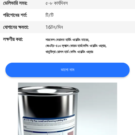
ডেলিভারি সময়:
৫-৮ কার্যদিবস
নিয়ন্ত্রণ
পরিশোধের শর্ত:
টি/টি
আমাদের
যোগানের ক্ষমতা:
16টন/দিন
সাথে
লক্ষণীয় করা:
,
সারফেস মেরামত হার্ডিং ওয়েল্ডিং তারের
,
যোগাযোগ
জেএইচ-৪১৩ ফ্লাক্স কোরড হার্ডফেসিং ওয়েল্ডিং ওয়্যার
ধাতুবিদ্যা রোলস হার্ড ফেসিং ওয়েল্ডিং ওয়্যার
করুন
ভালো দাম
খবর
উদ্ধৃতির
জন্য
আবেদন