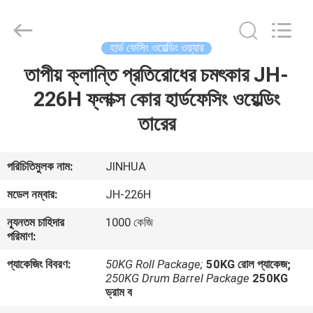
ওয়েল্ডিং
ওয়্যার
সরবরাহকারী.
Copyright
©
হার্ড ফেসিং ওয়েল্ডিং ওয়্যার
2020
-
2025
তাপীয় ক্লান্তি প্রতিরোধের চমৎকার JH-
বাড়ি
claddingweldingmachine.com.
All
Rights
226H ফ্লাক্স কোর হার্ডফেসিং ওয়েল্ডিং
Reserved.
Developed
পণ্য
তারের
by
ECER
আমাদের
পরিচিতিমুলক নাম:
JINHUA
সম্পর্কে
মডেল নম্বার:
JH-226H
ন্যূনতম চাহিদার
1000 কেজি
কারখানা
পরিমাণ:
ভ্রমণ
প্যাকেজিং বিবরণ:
50KG Roll Package;
50KG রোল প্যাকেজ;
250KG Drum Barrel Package
250KG
ড্রাম ব
মান