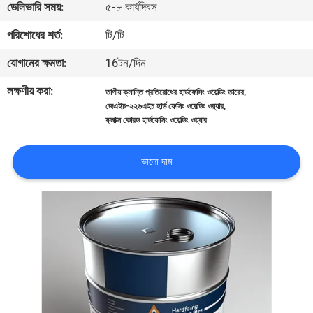
ডেলিভারি সময়:
৫-৮ কার্যদিবস
নিয়ন্ত্রণ
পরিশোধের শর্ত:
টি/টি
আমাদের
যোগানের ক্ষমতা:
16টন/দিন
সাথে
লক্ষণীয় করা:
,
তাপীয় ক্লান্তি প্রতিরোধের হার্ডফেসিং ওয়েল্ডিং তারের
,
যোগাযোগ
জেএইচ-২২৬এইচ হার্ড ফেসিং ওয়েল্ডিং ওয়্যার
ফ্লাক্স কোরড হার্ডফেসিং ওয়েল্ডিং ওয়্যার
করুন
ভালো দাম
উদ্ধৃতির
জন্য
আবেদন
খবর