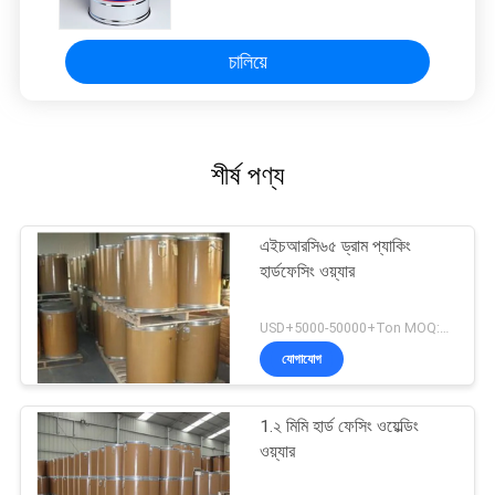
চালিয়ে
শীর্ষ পণ্য
এইচআরসি৬৫ ড্রাম প্যাকিং
হার্ডফেসিং ওয়্যার
USD+5000-50000+Ton MOQ:১ টন
যোগাযোগ
1.২ মিমি হার্ড ফেসিং ওয়েল্ডিং
ওয়্যার