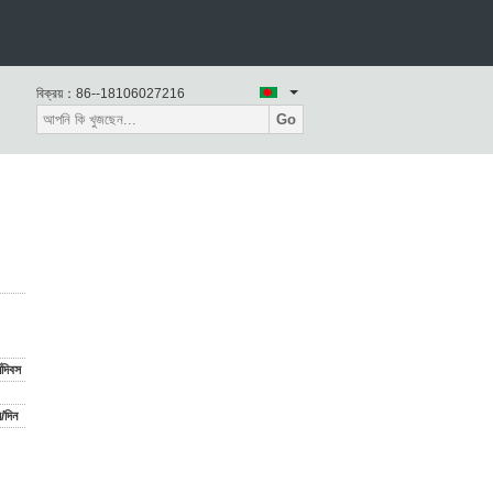
বিক্রয়：
86--18106027216
Go
যদিবস
/দিন