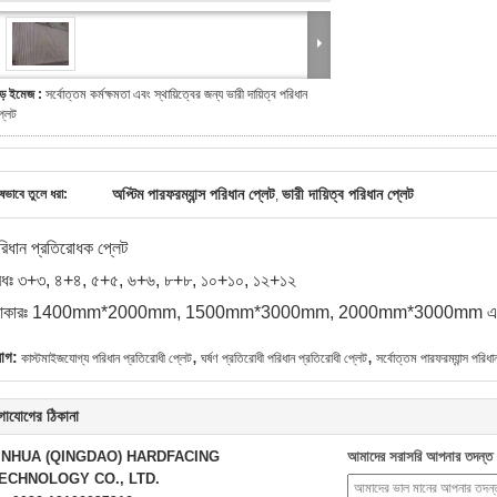
ড় ইমেজ :
সর্বোত্তম কর্মক্ষমতা এবং স্থায়িত্বের জন্য ভারী দায়িত্ব পরিধান
্লেট
অপ্টিম পারফরম্যান্স পরিধান প্লেট
ভারী দায়িত্ব পরিধান প্লেট
ষভাবে তুলে ধরা:
,
রিধান প্রতিরোধক প্লেট
েধঃ ৩+৩, ৪+৪, ৫+৫, ৬+৬, ৮+৮, ১০+১০, ১২+১২
কারঃ 1400mm*2000mm, 1500mm*3000mm, 2000mm*3000mm এবং ক
,
,
যাগ:
কাস্টমাইজযোগ্য পরিধান প্রতিরোধী প্লেট
ঘর্ষণ প্রতিরোধী পরিধান প্রতিরোধী প্লেট
সর্বোত্তম পারফরম্যান্স পরিধ
গাযোগের ঠিকানা
INHUA (QINGDAO) HARDFACING
আমাদের সরাসরি আপনার তদন্ত 
ECHNOLOGY CO., LTD.