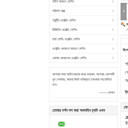
পাইপ আবরণ মেশিন
পরিমাপ যন্ত্র
গ্যান্ট্রি ওয়েল্ডিং মেশিন
ব
প
ডিজিটাল ওয়েল্ডিং মেশিন
হার্ড ফেসিং ওয়েল্ডিং মেশিন
ওয়েল্ডিং ওভারলে আবরণ মেশিন
বিশে
রোলার ওভারলেড ওয়েল্ডিং মেশিন
প
ব
আপনার সদয় আতিথেয়তার জন্য ধন্যবাদ. আপনার কোম্পানী
খুব পেশাদার, আমরা নিকট ভবিষ্যতে চমৎকার সহযোগিতা
আ
হবে.
ট্
—— গোলাপ
যো
তোমার দর্শন লগ করা অনলাইন চ্যাট এখন
J
T