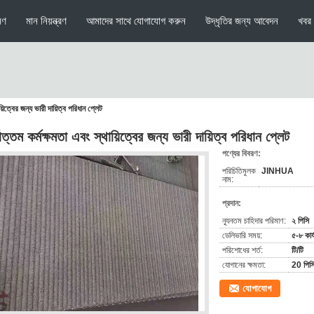
মণ
মান নিয়ন্ত্রণ
আমাদের সাথে যোগাযোগ করুন
উদ্ধৃতির জন্য আবেদন
খবর
়িত্বের জন্য ভারী দায়িত্ব পরিধান প্লেট
োত্তম কর্মক্ষমতা এবং স্থায়িত্বের জন্য ভারী দায়িত্ব পরিধান প্লেট
পণ্যের বিবরণ:
পরিচিতিমুলক
JINHUA
নাম:
প্রদান:
ন্যূনতম চাহিদার পরিমাণ:
২ পিসি
ডেলিভারি সময়:
৫-৮ কার্
পরিশোধের শর্ত:
টি/টি
যোগানের ক্ষমতা:
20 পিসি
যোগাযোগ