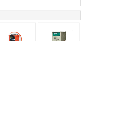
যানুয়াল 15.4KW 33.2KVA
120kw 40KVA ডিজিটাল
BT ইনভার্টার ওয়েল্ডিং মেশিন
ইন্টেলিজেন্ট হার্ডফেসিং ওয়েল্ডিং
মেশিন
উদ্ধৃতির জন্য আবেদন
পাঠান