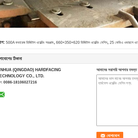
,
,
যাগ:
500A কভারেজ ডিজিটাল ওয়েল্ডিং সরঞ্জাম
660×350×620 ডিজিটাল ওয়েল্ডিং মেশিন
25 কেভিএ ওভারলে ওয়েল্
গাযোগের ঠিকানা
INHUA (QINGDAO) HARDFACING
আমাদের সরাসরি আপনার তদন্ত 
ECHNOLOGY CO., LTD.
েল:
0086-18106027216