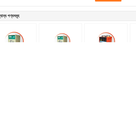
যান্য পণ্যসমূহ
810×480×860 500A
779×450×779 50HZ
৫৯০×৩৫০×৫৭০ ৫০০এ ২৪.৩
ম্
120kw AC380 ডিজিটাল
120kw 15.4KW আইজিবিটি
কেভিএ আইজিবিটি ডিজিটাল
IG
ওয়েল্ডিং মেশিন
ডিজিটাল ওয়েল্ডিং মেশিন
ওয়েল্ডিং মেশিন
ওভারলে ওয়েল্ডিং মেশিন
স্বয়ংক্রিয় ওয়েল্ডিং মেশিন
টাচ স্ক্রিন ভারী দায়িত্ব টিআইজি গ্যান্ট্রি ওভারলে ওয়েল্ডিং
কার্বন ইস্পাত 100kg 0.18kw স্বয়ংক্রিয় ঢালাই
মেশিন
মেশিন
9999mm Min 8 ফুট টার্নটেবিল H ফ্রেম ওয়েল্ডিং
500A 0.6MPa 2000mm 2T পাইপ ঘোরানো
আবরণ সরঞ্জাম
ঢালাই মেশিন