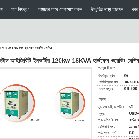
মণ
মান নিয়ন্ত্রণ
আমাদের সাথে যোগাযোগ করুন
উদ্ধৃতির জন্য আবেদন
খবর
র 120kw 18KVA হার্ডফেস ওয়েল্ডিং মেশিন
িটাল আইজিবিটি ইনভার্টার 120kw 18KVA হার্ডফেস ওয়েল্ডিং মেশিন
পণ্যের বিবরণ:
উৎপত্তি স্থল:
চীন
পরিচিতিমুলক নাম:
JINGHU
মডেল নম্বার:
KR-500
প্রদান:
ন্যূনতম চাহিদার পরিমাণ:
১টি
মূল্য:
USD+
প্যাকেজিং বিবরণ:
কাঠের বা
ডেলিভারি সময়:
১৫-৩০ 
পরিশোধের শর্ত:
টি/টি