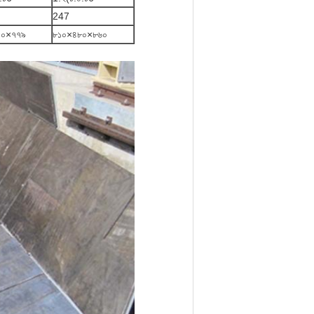
247
৫০×৭৭৯
৮১০×৪৮০×৮৬০