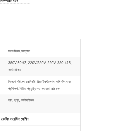
িট+প্রতি মাসে
স্বয়ংক্রিয়, ম্যানুয়াল
380V 50HZ, 220V/380V, 220V, 380-415,
কাস্টমাইজড
বিদেশে পরিষেবা মেশিনারি, ফিল্ড ইনস্টলেশন, কমিশনিং এবং
প্রশিক্ষণ, ভিডিও প্রযুক্তিগত সহায়তা, মাঠ রক্ষ
লাল, হলুদ, কাস্টমাইজড
ড ফেসিং ওয়েল্ডিং মেশিন