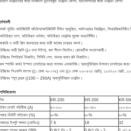
ারলে ওয়েল্ডিংয়ের জন্য ডিজিটাল ইন্টেলিজেন্ট ওয়েল্ডিং মেশিন, হার্ডফেসিংয়ের জন্য ওয়েল্ডিং মেশিন
র্দেশাবলী
সফট সুইচিং আইজিবিটি মডিউল/আইজিবিটি টিউব প্রযুক্তি, সফটওয়্যার নিয়ন্ত্রিত, সিনারজিক/বিহীন সি
অতিরিক্ত তাপ, অতিরিক্ত বর্তমান, অতিরিক্ত ভোল্টেজ সুরক্ষা অন্তর্নির্মিত।
মাঝারি ও ভারী শিল্প ব্যবহারের জন্য ভারী কাজের চক্রের নকশা।
 ঐচ্ছিকঃ ভারী ট্রলি ((৩ তলা টাইপ), জল শীতল সিস্টেম। রোবোটিক সংযোগকারী।
ঐচ্ছিকঃ শিপইয়ার্ড ডিজাইন, পিসিবি লেপ, অনন্য ফ্যান রুট ডিজাইন।
 কম স্পার্কিং কার্বন ইস্পাত ঢালাইয়ের জন্য পালসড এমআইজি। অ্যালুমিনিয়াম উপাদান ঢালাইয়ের 
 ঐচ্ছিকঃ পিএফসি ফাংশন ((১ ফেজ ৭৫-২৭৫) এবং ((৩ ফেজ ২২০-৫২৫ ভোল্ট); ১১০/২২০ ভোল্ট, ১১০
ঐচ্ছিকঃ স্পুল বন্দুক ((100 ~ 250A) অ্যালুমিনিয়াম ওয়েল্ডিং।
্পেসিফিকেশন
্ণনা
KR-200
KR-200
KR-50
র্তমান ঢালাই পরিসীমা (A)
৪০-২০০
৬০-৩৫০
১০০-৫০
াম্বার ডিউটি সাইকেল (%)
৬০%
৬০%
৬০%
ামমাত্র ইনপুট ক্ষমতা (কেভিএ)
7.6
18
32
পযুক্ত তারের আকার (মিমি)
0.8(1.0) ১.2
0.8(1.0) ১.2
1.২(১.৪