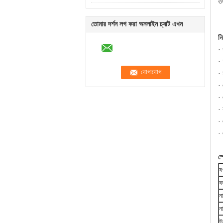
ওভ
তোমার দর্শন লগ করা অনলাইন চ্যাট এখন
নি
· 
· 
· 
·
· 
·
·
· 
স
বর
ব
ন
ন
উ