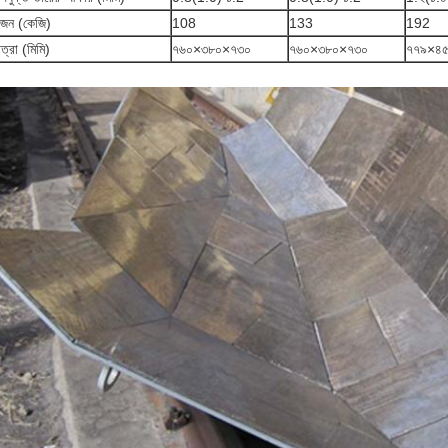
জন (কেজি)
108
133
192
াত্রা (মিমি)
৭৬০×৩৮০×৭৩০
৭৬০×৩৮০×৭৩০
৭৭৯×৪