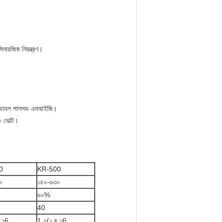
নারজিক নিয়ন্ত্রণ।
জন্য ডাবল পালসড এমআইজি।
 ভোল্ট।
0
KR-500
০
১৫০-৬৩০
৬০%
40
.১6
1.২(১.৪.১6