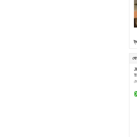
ট্
যো
J
T
ট