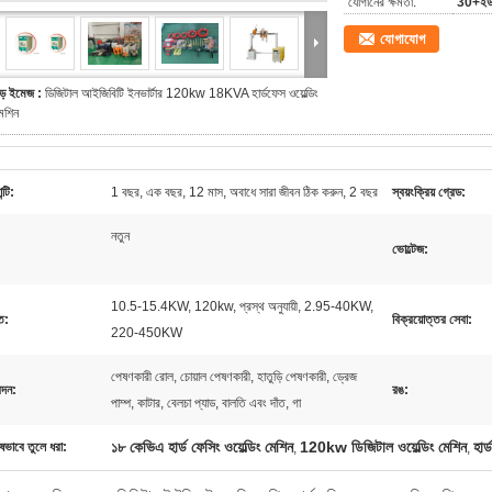
যোগানের ক্ষমতা:
30+ইউন
যোগাযোগ
ড় ইমেজ :
ডিজিটাল আইজিবিটি ইনভার্টার 120kw 18KVA হার্ডফেস ওয়েল্ডিং
েশিন
ন্টি:
1 বছর, এক বছর, 12 মাস, অবাধে সারা জীবন ঠিক করুন, 2 বছর
স্বয়ংক্রিয় গ্রেড:
নতুন
ভোল্টেজ:
10.5-15.4KW, 120kw, প্রস্থ অনুযায়ী, 2.95-40KW,
ি:
বিক্রয়োত্তর সেবা:
220-450KW
পেষণকারী রোল, চোয়াল পেষণকারী, হাতুড়ি পেষণকারী, ড্রেজ
দন:
রঙ:
পাম্প, কাটার, বেলচা প্যাড, বালতি এবং দাঁত, গা
১৮ কেভিএ হার্ড ফেসিং ওয়েল্ডিং মেশিন
120kw ডিজিটাল ওয়েল্ডিং মেশিন
হার্
ষভাবে তুলে ধরা:
,
,