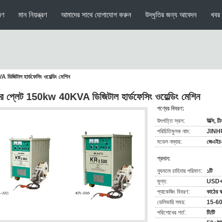
মণ
মান নিয়ন্ত্রণ
আমাদের সাথে যোগাযোগ করুন
উদ্ধৃতির জন্য আবেদন
খবর
িজিটাল হার্ডফেসিং ওয়েল্ডিং মেশিন
়ার প্লেট 150kw 40KVA ডিজিটাল হার্ডফেসিং ওয়েল্ডিং মেশিন
পণ্যের বিবরণ:
উৎপত্তি স্থল:
উক্সি, চী
পরিচিতিমুলক নাম:
JINH
মডেল নম্বার:
জেএইচ
প্রদান:
ন্যূনতম চাহিদার পরিমাণ:
১টি
মূল্য:
USD+
প্যাকেজিং বিবরণ:
কাঠের ব
ডেলিভারি সময়:
15-60
পরিশোধের শর্ত:
টি/টি