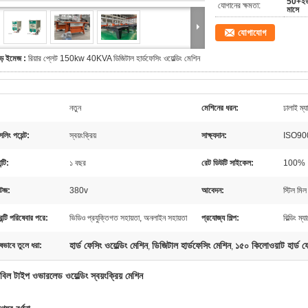
50+ইউ
যোগানের ক্ষমতা:
মাসে
যোগাযোগ
ড় ইমেজ :
রিয়ার প্লেট 150kw 40KVA ডিজিটাল হার্ডফেসিং ওয়েল্ডিং মেশিন
নতুন
মেশিনের ধরন:
ঢালাই ম্য
লিং পয়েন্ট:
স্বয়ংক্রিয়
সাক্ষ্যদান:
ISO90
ন্টি:
১ বছর
রেট ডিউটি ​​সাইকেল:
100%
টেজ:
380v
আবেদন:
স্টিল মি
রেন্টি পরিষেবার পরে:
ভিডিও প্রযুক্তিগত সহায়তা, অনলাইন সহায়তা
প্রযোজ্য শিল্প:
বিল্ডিং ম্
হার্ড ফেসিং ওয়েল্ডিং মেশিন
ডিজিটাল হার্ডফেসিং মেশিন
১৫০ কিলোওয়াট হার্ড ফে
ষভাবে তুলে ধরা:
,
,
বিল টাইপ ওভারলেড ওয়েল্ডিং স্বয়ংক্রিয় মেশিন