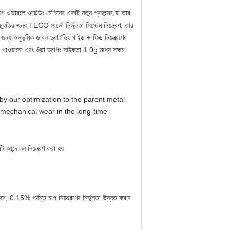
প ওভারলে ওয়েল্ডিং মেশিনের একটি নতুন প্রজন্মের,যা তার
যুতির জন্য TECO সার্ভো নির্ভুলতা সিস্টেম নিয়ন্ত্রণ, তার
র জন্য অনুভূমিক ডাবল ড্রাইভিং গাইড + ফিড নিয়ন্ত্রণের
ওয়ানো এবং গুঁড়া ড্রপিং সঠিকতা 1.0g মধ্যে সক্ষম
by our optimization to the parent metal
mechanical wear in the long-time
ি আন্দোলন নিয়ন্ত্রণ করা হয়
রে, 0.15% পর্যন্ত চাপ নিয়ন্ত্রণের নির্ভুলতা উন্নত করার