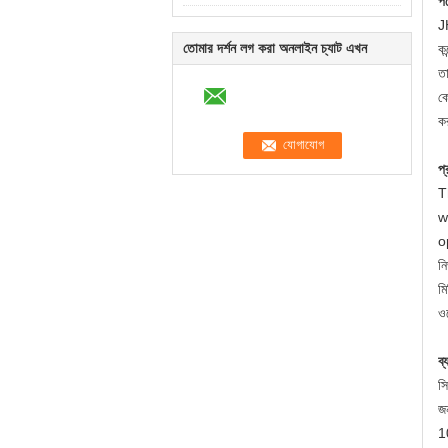
পণ
JH
তোমার দর্শন লগ করা অনলাইন চ্যাট এখন
কন
তা
ক
ক
প্
T
w
o
নি
মি
ওয
ব্
সি
জন
10