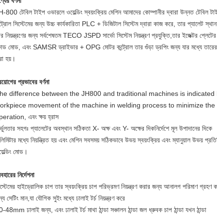
্যের বর্ণনা
-800 টেবিল টাইপ ওভারলে ওয়েল্ডিং স্বয়ংক্রিয় মেশিন আমাদের কোম্পানীর দ্বারা উন্নত টেবিল টাই
্ট্রোল সিস্টেমের জন্য উচ্চ কার্যকারিতা PLC + ডিজিটাল সিস্টেম দ্বারা কাজ করে, তার প্যালেট স্থানচ্
র নিয়ন্ত্রণের জন্য সর্বশেষতম TECO JSPD সার্ভো সিস্টেম নিয়ন্ত্রণ প্রযুক্তি,তার ইজেক্টর প্লেটে
োড মোড, এবং SAMSR ড্রাইভার + OPG মোটর কন্ট্রোল তার গুঁড়া ড্রপিং জন্য যার মধ্যে তারের খা
রা হয়।
রয়োগের প্রভাবের বর্ণনা
he difference between the JH800 and traditional machines is indicated 
orkpiece movement of the machine in welding process to minimize the 
peration, এবং ক্ষয় হ্রাস
র্ভুলতার সহগঃ প্যালেটের অবস্থান সঠিকতা X- অক্ষ এবং Y- অক্ষের দিকনির্দেশে মূল উপাদানের দিকে
লিমিটার মধ্যে নিয়ন্ত্রিত হয় এবং মেশিন সবসময় সঠিকভাবে উভয় স্বয়ংক্রিয় এবং ম্যানুয়াল উভয় প্রতিট
়েল্ডিং মোড।
যবহারের নির্দেশনা
স্টেমের হাইড্রোলিক চাপ তার স্বয়ংক্রিয় চাপ পরিভ্রমণ নিয়ন্ত্রণ করার জন্য আনালগ পরিমাণ গ্রহণ ক
্য সেটিং মান,যা যৌগিক সুইং মধ্যে ঢালাই টর্চ নিয়ন্ত্রণ করে
-48mm ঢালাই জন্য, এবং ঢালাই টর্চ মাথা ঠান্ডা সঞ্চালন ঠান্ডা জল ধ্রুবক চাপ ঠান্ডা যখন ঠান্ডা