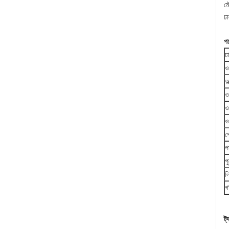
মৌ
ঢা
পণ
ঢা
ওয
অ
ও
ও
ও
প
প
প
ল
গ
ট্