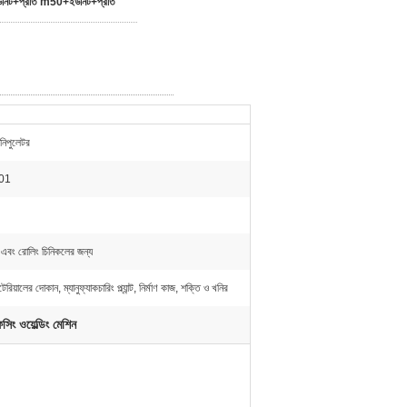
নিট+প্রতি m50+ইউনিট+প্রতি
ানিপুলেটর
01
ল এবং রোলিং চিনিকলের জন্য
যাটেরিয়ালের দোকান, ম্যানুফ্যাকচারিং প্ল্যান্ট, নির্মাণ কাজ, শক্তি ও খনির
সিং ওয়েল্ডিং মেশিন