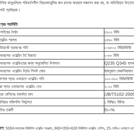
লিক ধাতুগুলিকে পরিবর্তনশীল ফ্রিকোয়েন্সির জল চাপের মাধ্যমে সঞ্চালন করা হয়, যা অতিরিক্ত উত্তা
লাই প্রক্রিয়া।
্যের পরামিতি
লাইয়ের দৈর্ঘ্য
৩১০০ মিমি
়েল্ডিং প্রস্থ
১৫৬০ মিমি
ল্টারনেট ভ্রমণের গতি
০-৯৮০০ মিমি/মিনিট
ভারলেড ওয়েল্ডিং টর্চ উচ্চতা
০-৮০ মিমি
ভারলেড ওয়েল্ডিংয়ের জন্য অনুমোদিত উপাদান
Q235 Q345 হালকা 
ভারলেড ওয়েল্ডিং টর্চের লিফট মোড
ম্যানুয়াল মেকানিক্যাল 
োশাক স্তর ওভারলে ওয়েল্ডিং গতি
১০০-৩০০ মিমি/মিনিট
রা স্তর ওভারলেড ওয়েল্ডিং বেধ
২-২০ মিমি
ুরো মেশিনের যথার্থতা মান
/JB/T5102-2005 অ
িনিয়ার পজিশনিং নির্ভুলতা
১ মিমি/৫ মিটার
তির ত্রুটি
0৫০%
,
,
যাগ:
500A কভারেজ ডিজিটাল ওয়েল্ডিং সরঞ্জাম
660×350×620 ডিজিটাল ওয়েল্ডিং মেশিন
25 কেভিএ ওভারলে ওয়েল্